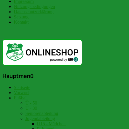
Impressum
Nutzungsbedingungen
Datenschutzerklärung
Satzung
Kontakt
Hauptmenü
Startseite
Vorwort
Fußball
Ü - 50
Ü - 30
Seniorenabteilung
Jugendabteilung
U15 - Mädchen
B-Jugend