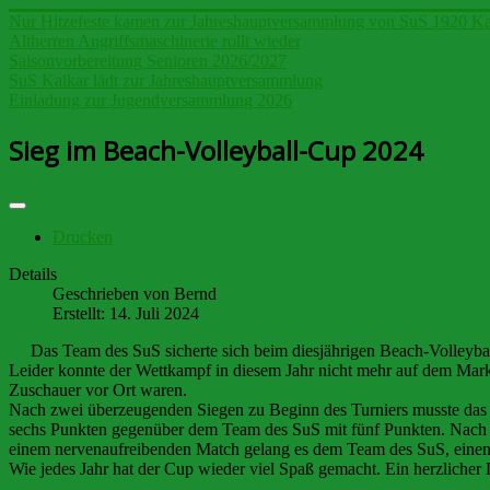
Nur Hitzefeste kamen zur Jahreshauptversammlung von SuS 1920 Ka
Altherren Angriffsmaschinerie rollt wieder
Saisonvorbereitung Senioren 2026/2027
SuS Kalkar lädt zur Jahreshauptversammlung
Einladung zur Jugendversammlung 2026
Sieg im Beach-Volleyball-Cup 2024
Drucken
Details
Geschrieben von
Bernd
Erstellt: 14. Juli 2024
Das Team des SuS sicherte sich beim diesjährigen Beach-Volleybal
Leider konnte der Wettkampf in diesem Jahr nicht mehr auf dem Markt
Zuschauer vor Ort waren.
Nach zwei überzeugenden Siegen zu Beginn des Turniers musste das T
sechs Punkten gegenüber dem Team des SuS mit fünf Punkten. Nach de
einem nervenaufreibenden Match gelang es dem Team des SuS, einen z
Wie jedes Jahr hat der Cup wieder viel Spaß gemacht. Ein herzlicher