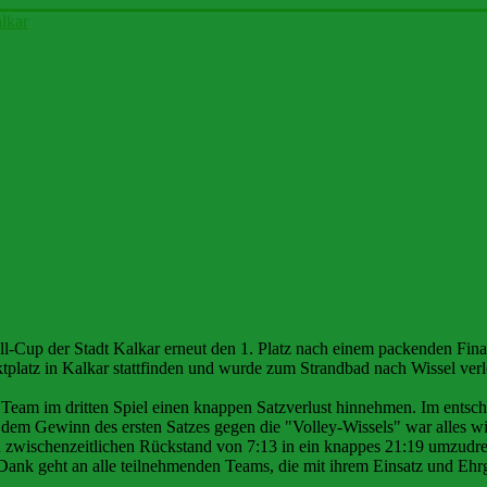
lkar
l-Cup der Stadt Kalkar erneut den 1. Platz nach einem packenden Fina
platz in Kalkar stattfinden und wurde zum Strandbad nach Wissel verle
eam im dritten Spiel einen knappen Satzverlust hinnehmen. Im entschei
m Gewinn des ersten Satzes gegen die "Volley-Wissels" war alles wiede
wischenzeitlichen Rückstand von 7:13 in ein knappes 21:19 umzudrehe
 Dank geht an alle teilnehmenden Teams, die mit ihrem Einsatz und Ehr