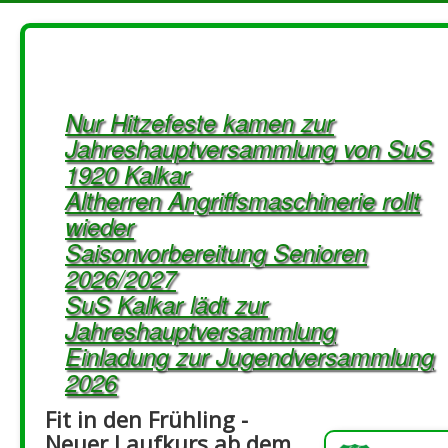
Nur Hitzefeste kamen zur
Jahreshauptversammlung von SuS
1920 Kalkar
Altherren Angriffsmaschinerie rollt
wieder
Saisonvorbereitung Senioren
2026/2027
SuS Kalkar lädt zur
Jahreshauptversammlung
Einladung zur Jugendversammlung
2026
Fit in den Frühling -
Neuer Laufkurs ab dem