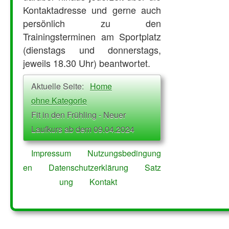
Kontaktadresse und gerne auch
persönlich zu den
Trainingsterminen am Sportplatz
(dienstags und donnerstags,
jeweils 18.30 Uhr) beantwortet.
Aktuelle Seite:
Home
ohne Kategorie
Fit in den Frühling - Neuer
Laufkurs ab dem 09.04.2024
Impressum
Nutzungsbedingung
en
Datenschutzerklärung
Satz
ung
Kontakt
© 2026 SuS 1920 Kalkar
nach 